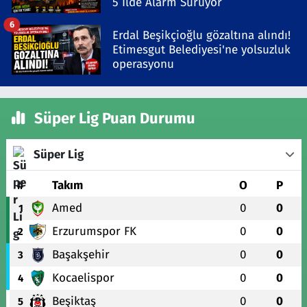
5 İlde Alarm Sürüyor
6
Erdal Beşikçioğlu gözaltına alındı!
Etimesgut Belediyesi'ne yolsuzluk
operasyonu
Süper Lig Puan Durumu
Süper Lig
#
Takım
O
P
Amed
0
0
1
Erzurumspor FK
0
0
2
Başakşehir
0
0
3
Kocaelispor
0
0
4
Beşiktaş
0
0
5