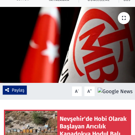
Çevre & Doğa
Eğitim
Turizm
Yerel
Paylaş
-
+
A
A
Nevşehir'de Hobi Olarak
Başlayan Arıcılık
Kapadokya Hodul Balı