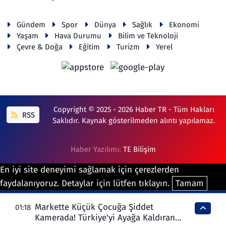
Gündem
Spor
Dünya
Sağlık
Ekonomi
Yaşam
Hava Durumu
Bilim ve Teknoloji
Çevre & Doğa
Eğitim
Turizm
Yerel
Copyright © 2025 - 2026 Haber TR - Tüm Hakları
RSS
Saklıdır. Kaynak gösterilmeden alıntı yapılamaz.
Haber Yazılımı:
TE Bilişim
En iyi site deneyimi sağlamak için çerezlerden
faydalanıyoruz. Detaylar için lütfen tıklayın.
Tamam
Markette Küçük Çocuğa Şiddet
01:18
Kamerada! Türkiye'yi Ayağa Kaldıran