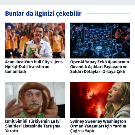
Bunlar da ilginizi çekebilir
Acun Ilıcalı'nın Hull City'si Jens
OpenAI Yapay Zekâ Ajanlarının
Hjertø-Dahl transferini
Güvenlik Açıkları Paylaşımı ve
tamamladı
Saldırı Detayları Ortaya Çıktı
İzmit Simidi Türkiye'nin En İyi
Sydney Sweeney Washington
Simitleri Listesinde Tartışma
Orman Yangınları İçin Yardım
Yarattı
Çağrısı Yaptı