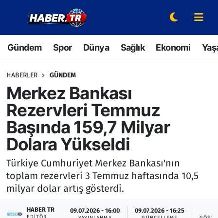
Gündem
Hava Durumu
Gündem
Spor
Dünya
Sağlık
Ekonomi
Yaş
Spor
Trafik Durumu
HABERLER
GÜNDEM
Dünya
Süper Lig Puan Durumu ve Fikstür
Merkez Bankası
Rezervleri Temmuz
Sağlık
Tüm Manşetler
Başında 159,7 Milyar
Ekonomi
Son Dakika Haberleri
Dolara Yükseldi
Yaşam
Haber Arşivi
Türkiye Cumhuriyet Merkez Bankası'nın
toplam rezervleri 3 Temmuz haftasında 10,5
Hava Durumu
milyar dolar artış gösterdi.
Bilim ve Teknoloji
HABER TR
09.07.2026 - 16:00
09.07.2026 - 16:25
3
EDITÖR
YAYINLANMA
GÜNCELLEME
GÖSTE