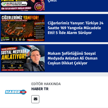
Çıktı!
Ciğerlerimiz Yanıyor: Türkiye 24
Saatte 169 Yangınla Mücadele
Etti! 5 İlde Alarm Sürüyor
Makam Şoförlüğünü Sosyal
Medyada Anlatan Ali Osman
Coşkun Dikkat Çekiyor
EDITÖR HAKKINDA
HABER TR