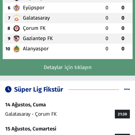
Eyüpspor
0
0
6
Galatasaray
0
0
7
Çorum FK
0
0
8
Gaziantep FK
0
0
9
Alanyaspor
0
0
10
Detaylar için tıklayın
Süper Lig Fikstür
14 Ağustos, Cuma
Galatasaray - Çorum FK
21:30
15 Ağustos, Cumartesi