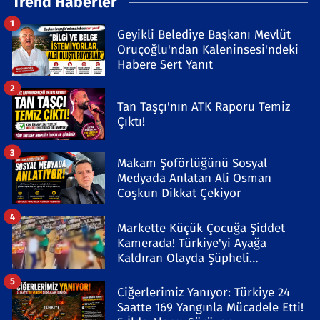
Trend Haberler
1
Geyikli Belediye Başkanı Mevlüt
Oruçoğlu'ndan Kaleninsesi'ndeki
Habere Sert Yanıt
2
Tan Taşçı'nın ATK Raporu Temiz
Çıktı!
3
Makam Şoförlüğünü Sosyal
Medyada Anlatan Ali Osman
Coşkun Dikkat Çekiyor
4
Markette Küçük Çocuğa Şiddet
Kamerada! Türkiye'yi Ayağa
Kaldıran Olayda Şüpheli
Gözaltında
5
Ciğerlerimiz Yanıyor: Türkiye 24
Saatte 169 Yangınla Mücadele Etti!