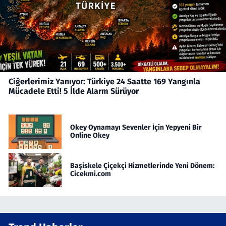
Ciğerlerimiz Yanıyor: Türkiye 24 Saatte 169 Yangınla
Mücadele Etti! 5 İlde Alarm Sürüyor
Okey Oynamayı Sevenler İçin Yepyeni Bir
Online Okey
Başiskele Çiçekçi Hizmetlerinde Yeni Dönem:
Cicekmi.com