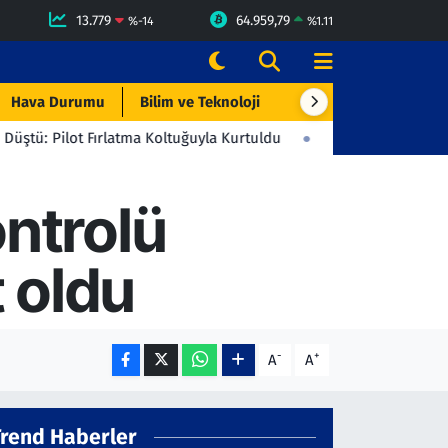
13.779
64.959,79
%
-14
%
1.11
Hava Durumu
Bilim ve Teknoloji
Çevre & Doğa
Eği
t Fırlatma Koltuğuyla Kurtuldu
23:06
Beşiktaş'tan Gençlerbirli
ontrolü
 oldu
-
+
A
A
Trend Haberler