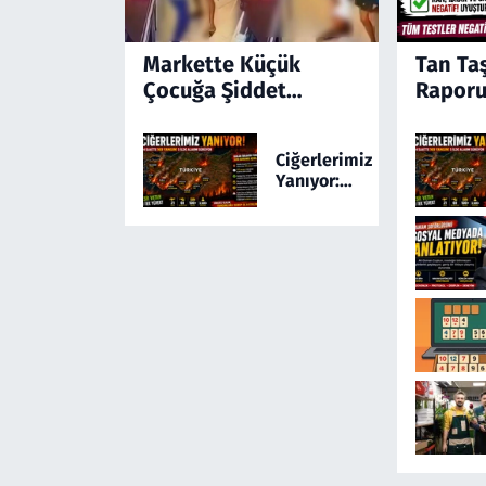
Markette Küçük
Tan Ta
Çocuğa Şiddet
Raporu
Kamerada! Türkiye'yi
Ayağa Kaldıran
Ciğerlerimiz
Olayda Şüpheli
Yanıyor:
Gözaltında
Türkiye 24
Saatte 169
Yangınla
Mücadele
Etti! 5 İlde
Alarm
Sürüyor