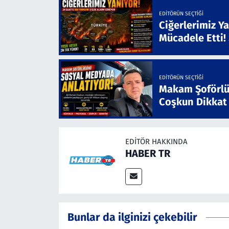
EDITÖRÜN SEÇTIĞI
Ciğerlerimiz Ya
Mücadele Etti!
EDITÖRÜN SEÇTIĞI
Makam Şoförlü
Coşkun Dikkat
EDITÖR HAKKINDA
HABER TR
Bunlar da ilginizi çekebilir