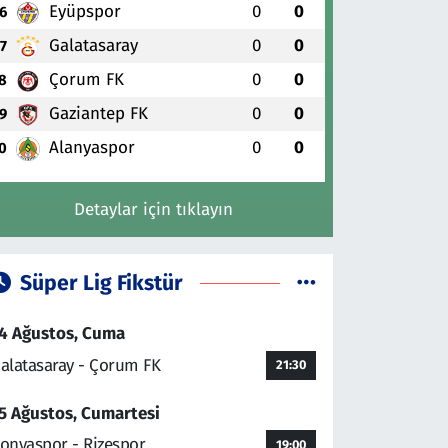
Eyüpspor
0
0
6
Galatasaray
0
0
7
Çorum FK
0
0
8
Gaziantep FK
0
0
9
Alanyaspor
0
0
0
Detaylar için tıklayın
Süper Lig Fikstür
4 Ağustos, Cuma
alatasaray - Çorum FK
21:30
5 Ağustos, Cumartesi
onyaspor - Rizespor
19:00