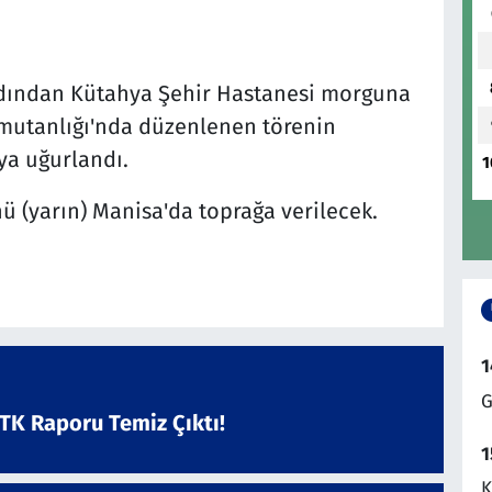
rdından Kütahya Şehir Hastanesi morguna
mutanlığı'nda düzenlenen törenin
ya uğurlandı.
1
ü (yarın) Manisa'da toprağa verilecek.
1
G
ATK Raporu Temiz Çıktı!
1
K