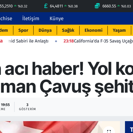
55,2510
64,4811
6660.55
%
0.32
%
0.38
%
0.03
nchise
İletişim
Künye
dem
Spor
Dünya
Sağlık
Ekonomi
Yaşam
a
 ile Anlaştı
23:18
California'da F-35 Savaş Uçağı Düştü: Pilo
acı haber! Yol k
zman Çavuş şehit
 19:55
3
EME
GÖSTERIM