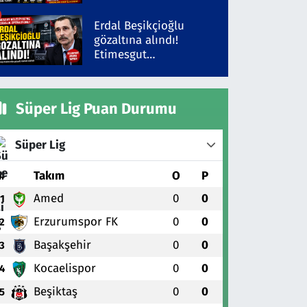
5 İlde Alarm Sürüyor
Erdal Beşikçioğlu
gözaltına alındı!
Etimesgut
Belediyesi'ne yolsuzluk
operasyonu
Süper Lig Puan Durumu
Süper Lig
#
Takım
O
P
Amed
0
0
1
Erzurumspor FK
0
0
2
Başakşehir
0
0
3
Kocaelispor
0
0
4
Beşiktaş
0
0
5