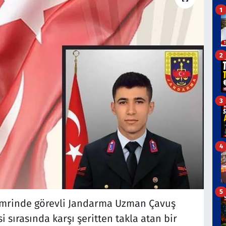
1
2
3
4
5
emrinde görevli Jandarma Uzman Çavuş
si sırasında karşı şeritten takla atan bir