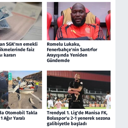
dan SGK'nın emekli
Romelu Lukaku,
ikmelerinde faiz
Fenerbahçe'nin Santrfor
ı kararı
Arayışında Yeniden
Gündemde
'da Otomobil Takla
Trendyol 1. Lig'de Manisa FK,
 1 Ağır Yaralı
Boluspor'u 2-1 yenerek sezona
galibiyetle başladı