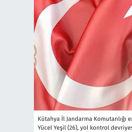
Çevre & Doğa
Eğitim
Turizm
Yerel
Kütahya İl Jandarma Komutanlığı 
Yücel Yeşil (26), yol kontrol devriye