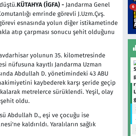
düştü.
KÜTAHYA (İGFA) -
Jandarma Genel
6
omutanlığı emrinde görevli J.Uzm.Çvş.
i görevi esnasında yolun diğer istikametinde
takla atıp çarpması sonucu şehit olduğunu
Çavdarhisar yolunun 35. kilometresinde
çesi nüfusuna kayıtlı Jandarma Uzman
asında Abdullah D. yönetimindeki 43 ABU
hakimiyetini kaybederek karşı şeride geçip
kalarak metrelerce sürüklendi. Yeşil, olay
şehit oldu.
ü Abdullah D., eşi ve çocuğu ise
si'ne kaldırıldı. Yaralıların sağlık