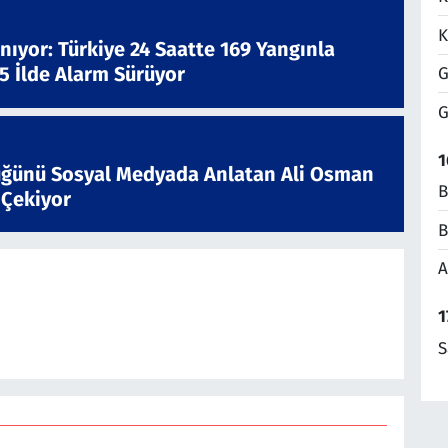
K
nıyor: Türkiye 24 Saatte 169 Yangınla
 5 İlde Alarm Sürüyor
G
G
1
ğünü Sosyal Medyada Anlatan Ali Osman
B
 Çekiyor
B
A
1
S