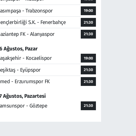
asımpaşa - Trabzonspor
19:00
ençlerbirliği S.K. - Fenerbahçe
21:30
aziantep FK - Alanyaspor
21:30
6 Ağustos, Pazar
aşakşehir - Kocaelispor
19:00
eşiktaş - Eyüpspor
21:30
med - Erzurumspor FK
21:30
7 Ağustos, Pazartesi
amsunspor - Göztepe
21:30