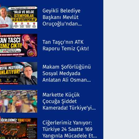
Geyikli Belediye
Başkanı Mevlüt
Oruçoğlu'ndan
Kaleninsesi'ndeki
Habere Sert Yanıt
Tan Taşçı'nın ATK
Raporu Temiz Çıktı!
Makam Şoförlüğünü
Sosyal Medyada
Anlatan Ali Osman
Coşkun Dikkat Çekiyor
Markette Küçük
Çocuğa Şiddet
Kamerada! Türkiye'yi
Ayağa Kaldıran Olayda
Şüpheli Gözaltında
Ciğerlerimiz Yanıyor:
Türkiye 24 Saatte 169
Yangınla Mücadele Etti!