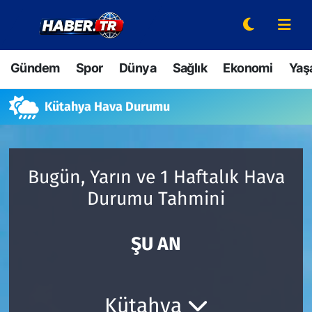
Gündem
Hava Durumu
Gündem
Spor
Dünya
Sağlık
Ekonomi
Yaş
Spor
Trafik Durumu
Kütahya Hava Durumu
Dünya
Süper Lig Puan Durumu ve Fikstür
Sağlık
Tüm Manşetler
Bugün, Yarın ve 1 Haftalık Hava
Durumu Tahmini
Ekonomi
Son Dakika Haberleri
Yaşam
Haber Arşivi
ŞU AN
Hava Durumu
Kütahya
Bilim ve Teknoloji