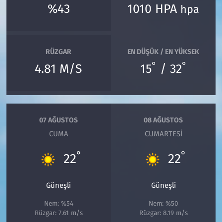
%43
1010 HPA
hpa
RÜZGAR
EN DÜŞÜK / EN YÜKSEK
°
°
4.81 M/S
15
/ 32
07 AĞUSTOS
08 AĞUSTOS
CUMA
CUMARTESI
°
°
22
22
Güneşli
Güneşli
Nem: %54
Nem: %50
Rüzgar: 7.61 m/s
Rüzgar: 8.19 m/s