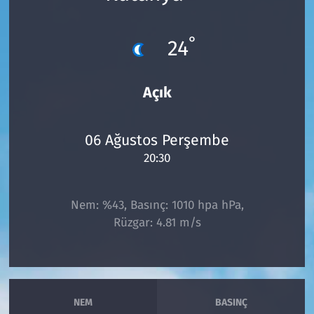
Çevre & Doğa
°
24
Eğitim
Açık
Turizm
Yerel
06 Ağustos Perşembe
20:30
Nem: %43, Basınç: 1010 hpa hPa,
Rüzgar: 4.81 m/s
NEM
BASINÇ