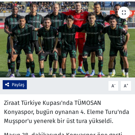
Çevre & Doğa
Eğitim
Turizm
Yerel
Paylaş
-
+
A
A
Ziraat Türkiye Kupası'nda TÜMOSAN
Konyaspor, bugün oynanan 4. Eleme Turu'nda
Muşspor'u yenerek bir üst tura yükseldi.
Maçın 38. dakikasında Konyaspor öne geçti.