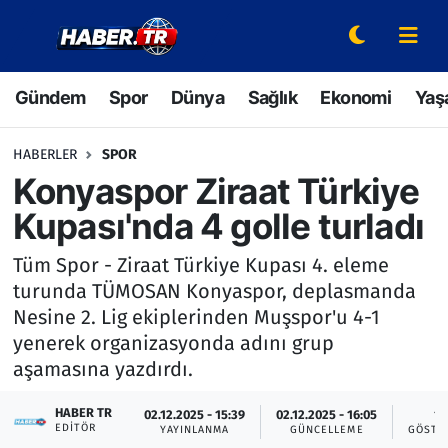
Gündem
Hava Durumu
Gündem
Spor
Dünya
Sağlık
Ekonomi
Yaş
Spor
Trafik Durumu
HABERLER
SPOR
Dünya
Süper Lig Puan Durumu ve Fikstür
Konyaspor Ziraat Türkiye
Kupası'nda 4 golle turladı
Sağlık
Tüm Manşetler
Tüm Spor - Ziraat Türkiye Kupası 4. eleme
Ekonomi
Son Dakika Haberleri
turunda TÜMOSAN Konyaspor, deplasmanda
Nesine 2. Lig ekiplerinden Muşspor'u 4-1
Yaşam
Haber Arşivi
yenerek organizasyonda adını grup
aşamasına yazdırdı.
Hava Durumu
HABER TR
02.12.2025 - 15:39
02.12.2025 - 16:05
1
EDITÖR
Bilim ve Teknoloji
YAYINLANMA
GÜNCELLEME
GÖSTE