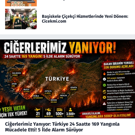
Başiskele Çiçekçi Hizmetlerinde Yeni Dönem:
Cicekmi.com
Ciğerlerimiz Yanıyor: Türkiye 24 Saatte 169 Yangınla
Mücadele Etti! 5 İlde Alarm Sürüyor