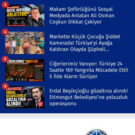
3
Makam Şoförlüğünü Sosyal
Medyada Anlatan Ali Osman
Coşkun Dikkat Çekiyor
4
Markette Küçük Çocuğa Şiddet
Kamerada! Türkiye'yi Ayağa
Kaldıran Olayda Şüpheli
Gözaltında
5
Ciğerlerimiz Yanıyor: Türkiye 24
Saatte 169 Yangınla Mücadele Etti!
5 İlde Alarm Sürüyor
6
Erdal Beşikçioğlu gözaltına alındı!
Etimesgut Belediyesi'ne yolsuzluk
operasyonu