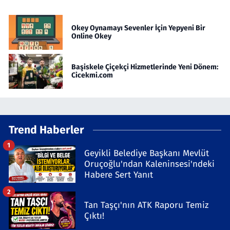
Okey Oynamayı Sevenler İçin Yepyeni Bir
Online Okey
Başiskele Çiçekçi Hizmetlerinde Yeni Dönem:
Cicekmi.com
Trend Haberler
1
Geyikli Belediye Başkanı Mevlüt
Oruçoğlu'ndan Kaleninsesi'ndeki
Habere Sert Yanıt
2
Tan Taşçı'nın ATK Raporu Temiz
Çıktı!