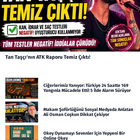
Tan Taşçı'nın ATK Raporu Temiz Çıktı!
Ciğerlerimiz Yanıyor: Türkiye 24 Saatte 169
Yangınla Mücadele Etti! 5 İlde Alarm Sürüyor
Makam Şoförlüğünü Sosyal Medyada Anlatan
Ali Osman Coşkun Dikkat Çekiyor
Okey Oynamayı Sevenler İçin Yepyeni Bir
Online Okey