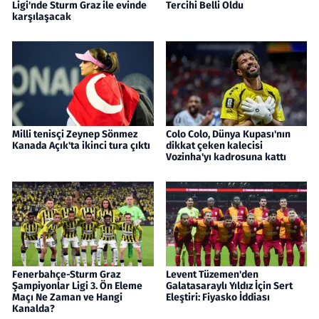
Ligi'nde Sturm Graz ile evinde
Tercihi Belli Oldu
karşılaşacak
Milli tenisçi Zeynep Sönmez
Colo Colo, Dünya Kupası'nın
Kanada Açık'ta ikinci tura çıktı
dikkat çeken kalecisi
Vozinha'yı kadrosuna kattı
Fenerbahçe-Sturm Graz
Levent Tüzemen'den
Şampiyonlar Ligi 3. Ön Eleme
Galatasaraylı Yıldız İçin Sert
Maçı Ne Zaman ve Hangi
Eleştiri: Fiyasko İddiası
Kanalda?