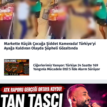
Markette Küçük Çocuğa Şiddet Kamerada! Türkiye'yi
Ayağa Kaldıran Olayda Şüpheli Gözaltında
Ciğerlerimiz Yanıyor: Türkiye 24 Saatte 169
Yangınla Mücadele Etti! 5 İlde Alarm Sürüyor