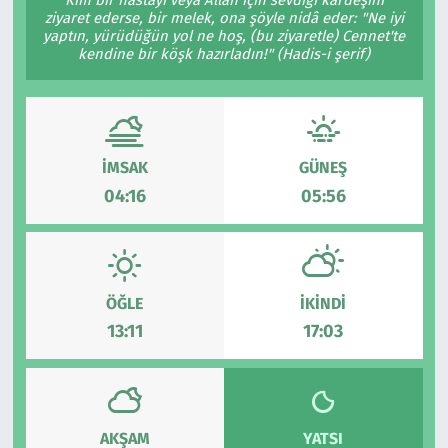
ziyaret ederse, bir melek, ona şöyle nidâ eder: "Ne iyi
Çevre & Doğa
yaptın, yürüdüğün yol ne hoş, (bu ziyaretle) Cennet'te
kendine bir köşk hazırladın!" (Hadis-i şerif)
Eğitim
Turizm
İMSAK
GÜNEŞ
Yerel
04:16
05:56
ÖĞLE
İKINDI
13:11
17:03
AKŞAM
YATSI