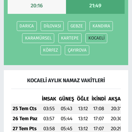
20:16
21:49
DARICA
DİLOVASI
GEBZE
KANDIRA
KARAMÜRSEL
KARTEPE
KOCAELİ
KÖRFEZ
ÇAYIROVA
KOCAELİ AYLIK NAMAZ VAKITLERI
İMSAK
GÜNEŞ
ÖĞLE
İKINDI
AKŞAM
YA
25 Tem Cts
03:55
05:43
13:12
17:08
20:31
2
26 Tem Paz
03:57
05:44
13:12
17:07
20:30
22
27 Tem Pts
03:58
05:45
13:12
17:07
20:29
22