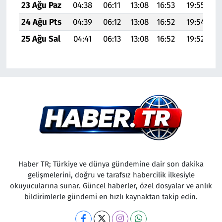
23 Ağu Paz
04:38
06:11
13:08
16:53
19:55
2
24 Ağu Pts
04:39
06:12
13:08
16:52
19:54
2
25 Ağu Sal
04:41
06:13
13:08
16:52
19:52
2
Haber TR; Türkiye ve dünya gündemine dair son dakika
gelişmelerini, doğru ve tarafsız habercilik ilkesiyle
okuyucularına sunar. Güncel haberler, özel dosyalar ve anlık
bildirimlerle gündemi en hızlı kaynaktan takip edin.