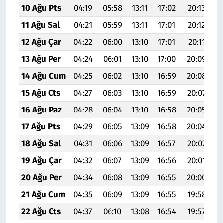
10 Ağu Pts
04:19
05:58
13:11
17:02
20:13
2
11 Ağu Sal
04:21
05:59
13:11
17:01
20:12
2
12 Ağu Çar
04:22
06:00
13:10
17:01
20:11
2
13 Ağu Per
04:24
06:01
13:10
17:00
20:09
2
14 Ağu Cum
04:25
06:02
13:10
16:59
20:08
2
15 Ağu Cts
04:27
06:03
13:10
16:59
20:07
2
16 Ağu Paz
04:28
06:04
13:10
16:58
20:05
2
17 Ağu Pts
04:29
06:05
13:09
16:58
20:04
2
18 Ağu Sal
04:31
06:06
13:09
16:57
20:02
2
19 Ağu Çar
04:32
06:07
13:09
16:56
20:01
2
20 Ağu Per
04:34
06:08
13:09
16:55
20:00
2
21 Ağu Cum
04:35
06:09
13:09
16:55
19:58
2
22 Ağu Cts
04:37
06:10
13:08
16:54
19:57
2