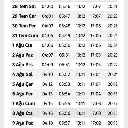
28 Tem Sal
04:00
05:46
13:12
17:07
20:28
22
29 Tem Çar
04:01
05:47
13:12
17:07
20:27
22
30 Tem Per
04:03
05:48
13:12
17:06
20:26
2
31 Tem Cum
04:04
05:49
13:12
17:06
20:25
2
1 Ağu Cts
04:06
05:50
13:12
17:06
20:24
22
2 Ağu Paz
04:07
05:51
13:12
17:05
20:23
2
3 Ağu Pts
04:09
05:51
13:12
17:05
20:22
2
4 Ağu Sal
04:10
05:52
13:11
17:04
20:21
2
5 Ağu Çar
04:12
05:53
13:11
17:04
20:19
2
6 Ağu Per
04:13
05:54
13:11
17:04
20:18
2
7 Ağu Cum
04:15
05:55
13:11
17:03
20:17
2
8 Ağu Cts
04:16
05:56
13:11
17:03
20:16
2
9 Ağu Paz
04:18
05:57
13:11
17:02
20:15
2