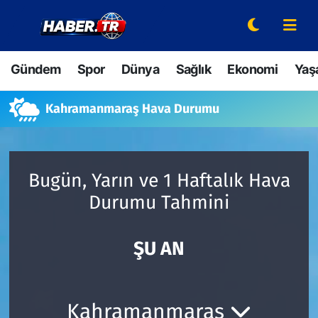
Gündem
Hava Durumu
Gündem
Spor
Dünya
Sağlık
Ekonomi
Yaş
Spor
Trafik Durumu
Kahramanmaraş Hava Durumu
Dünya
Süper Lig Puan Durumu ve Fikstür
Sağlık
Tüm Manşetler
Bugün, Yarın ve 1 Haftalık Hava
Durumu Tahmini
Ekonomi
Son Dakika Haberleri
Yaşam
Haber Arşivi
ŞU AN
Hava Durumu
Kahramanmaraş
Bilim ve Teknoloji