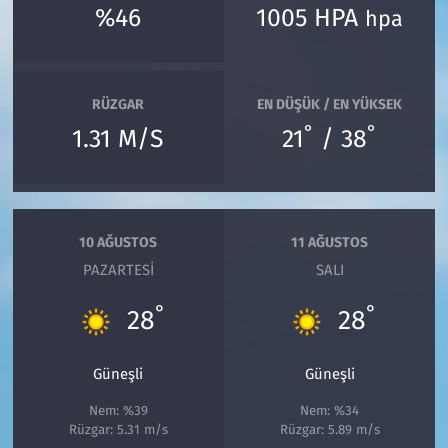
%46
1005 HPA
hpa
RÜZGAR
EN DÜŞÜK / EN YÜKSEK
°
°
1.31 M/S
21
/ 38
10 AĞUSTOS
11 AĞUSTOS
PAZARTESI
SALI
°
°
28
28
Güneşli
Güneşli
Nem: %39
Nem: %34
Rüzgar: 5.31 m/s
Rüzgar: 5.89 m/s