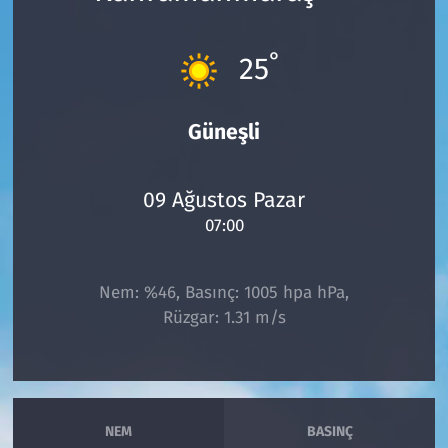
Çevre & Doğa
°
25
Eğitim
Güneşli
Turizm
Yerel
09 Ağustos Pazar
07:00
Nem: %46, Basınç: 1005 hpa hPa,
Rüzgar: 1.31 m/s
NEM
BASINÇ