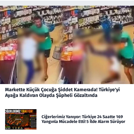
Markette Küçük Çocuğa Şiddet Kamerada! Türkiye'yi
Ayağa Kaldıran Olayda Şüpheli Gözaltında
Ciğerlerimiz Yanıyor: Türkiye 24 Saatte 169
Yangınla Mücadele Etti! 5 İlde Alarm Sürüyor