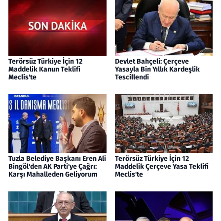
Terörsüz Türkiye İçin 12
Devlet Bahçeli: Çerçeve
Maddelik Kanun Teklifi
Yasayla Bin Yıllık Kardeşlik
Meclis'te
Tescillendi
Tuzla Belediye Başkanı Eren Ali
Terörsüz Türkiye İçin 12
Bingöl'den AK Parti'ye Çağrı:
Maddelik Çerçeve Yasa Teklifi
Karşı Mahalleden Geliyorum
Meclis'te