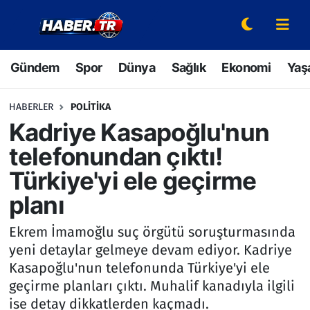
Gündem
Hava Durumu
Gündem
Spor
Dünya
Sağlık
Ekonomi
Yaş
Spor
Trafik Durumu
HABERLER
POLITIKA
Dünya
Süper Lig Puan Durumu ve Fikstür
Kadriye Kasapoğlu'nun
telefonundan çıktı!
Sağlık
Tüm Manşetler
Türkiye'yi ele geçirme
Ekonomi
Son Dakika Haberleri
planı
Yaşam
Haber Arşivi
Ekrem İmamoğlu suç örgütü soruşturmasında
yeni detaylar gelmeye devam ediyor. Kadriye
Hava Durumu
Kasapoğlu'nun telefonunda Türkiye'yi ele
geçirme planları çıktı. Muhalif kanadıyla ilgili
Bilim ve Teknoloji
ise detay dikkatlerden kaçmadı.