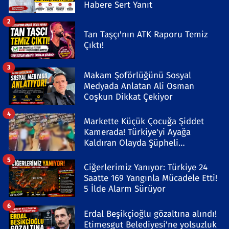
Habere Sert Yanıt
2
Tan Taşçı'nın ATK Raporu Temiz
Çıktı!
3
Makam Şoförlüğünü Sosyal
Medyada Anlatan Ali Osman
Coşkun Dikkat Çekiyor
4
Markette Küçük Çocuğa Şiddet
Kamerada! Türkiye'yi Ayağa
Kaldıran Olayda Şüpheli
Gözaltında
5
Ciğerlerimiz Yanıyor: Türkiye 24
Saatte 169 Yangınla Mücadele Etti!
5 İlde Alarm Sürüyor
6
Erdal Beşikçioğlu gözaltına alındı!
Etimesgut Belediyesi'ne yolsuzluk