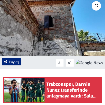
Çevre & Doğa
Eğitim
Turizm
Yerel
Paylaş
-
+
A
A
Trabzonspor, Darwin
Nunez transferinde
anlaşmaya vardı: Salah
ikna etti