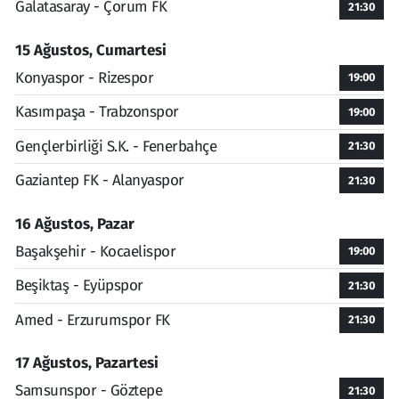
Galatasaray - Çorum FK
21:30
15 Ağustos, Cumartesi
Konyaspor - Rizespor
19:00
Kasımpaşa - Trabzonspor
19:00
Gençlerbirliği S.K. - Fenerbahçe
21:30
Gaziantep FK - Alanyaspor
21:30
16 Ağustos, Pazar
Başakşehir - Kocaelispor
19:00
Beşiktaş - Eyüpspor
21:30
Amed - Erzurumspor FK
21:30
17 Ağustos, Pazartesi
Samsunspor - Göztepe
21:30