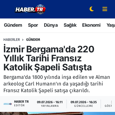
Gündem
Hava Durumu
Gündem
Spor
Dünya
Sağlık
Ekonomi
Yaş
Spor
Trafik Durumu
HABERLER
GÜNDEM
Dünya
Süper Lig Puan Durumu ve Fikstür
İzmir Bergama'da 220
Yıllık Tarihi Fransız
Sağlık
Tüm Manşetler
Katolik Şapeli Satışta
Ekonomi
Son Dakika Haberleri
Bergama'da 1800 yılında inşa edilen ve Alman
arkeolog Carl Humann'ın da yaşadığı tarihi
Yaşam
Haber Arşivi
Fransız Katolik Şapeli satışa çıkarıldı.
Hava Durumu
HABER TR
09.07.2026 - 16:11
09.07.2026 - 16:35
3
EDITÖR
YAYINLANMA
GÜNCELLEME
GÖSTE
Bilim ve Teknoloji