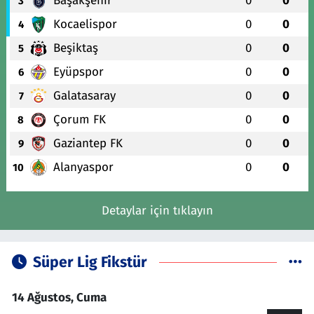
Başakşehir
0
0
3
Kocaelispor
0
0
4
Beşiktaş
0
0
5
Eyüpspor
0
0
6
Galatasaray
0
0
7
Çorum FK
0
0
8
Gaziantep FK
0
0
9
Alanyaspor
0
0
10
Detaylar için tıklayın
Süper Lig Fikstür
14 Ağustos, Cuma