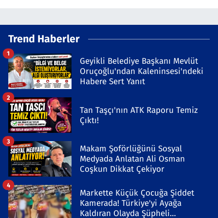
Trend Haberler
1
Geyikli Belediye Başkanı Mevlüt
Oruçoğlu'ndan Kaleninsesi'ndeki
Habere Sert Yanıt
2
Tan Taşçı'nın ATK Raporu Temiz
Çıktı!
3
Makam Şoförlüğünü Sosyal
Medyada Anlatan Ali Osman
Coşkun Dikkat Çekiyor
4
Markette Küçük Çocuğa Şiddet
Kamerada! Türkiye'yi Ayağa
Kaldıran Olayda Şüpheli