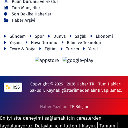
Puan Durumu ve Fikstür
Tüm Manşetler
Son Dakika Haberleri
Haber Arşivi
Gündem
Spor
Dünya
Sağlık
Ekonomi
Yaşam
Hava Durumu
Bilim ve Teknoloji
Çevre & Doğa
Eğitim
Turizm
Yerel
Copyright © 2025 - 2026 Haber TR - Tüm Hakları
RSS
Saklıdır. Kaynak gösterilmeden alıntı yapılamaz.
Haber Yazılımı:
TE Bilişim
En iyi site deneyimi sağlamak için çerezlerden
faydalanıyoruz. Detaylar için lütfen tıklayın.
Tamam