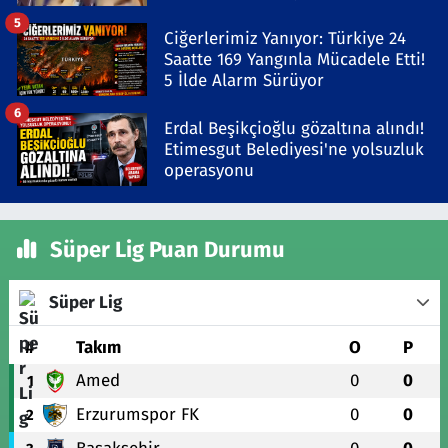
Gözaltında
5
Ciğerlerimiz Yanıyor: Türkiye 24
Saatte 169 Yangınla Mücadele Etti!
5 İlde Alarm Sürüyor
6
Erdal Beşikçioğlu gözaltına alındı!
Etimesgut Belediyesi'ne yolsuzluk
operasyonu
Süper Lig Puan Durumu
Süper Lig
#
Takım
O
P
Amed
0
0
1
Erzurumspor FK
0
0
2