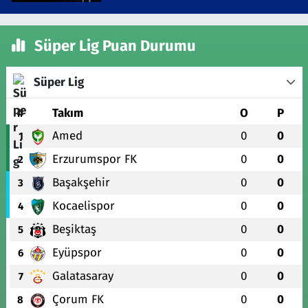
Süper Lig Puan Durumu
Süper Lig
#
Takım
O
P
Amed
0
0
1
Erzurumspor FK
0
0
2
Başakşehir
0
0
3
Kocaelispor
0
0
4
Beşiktaş
0
0
5
Eyüpspor
0
0
6
Galatasaray
0
0
7
Çorum FK
0
0
8