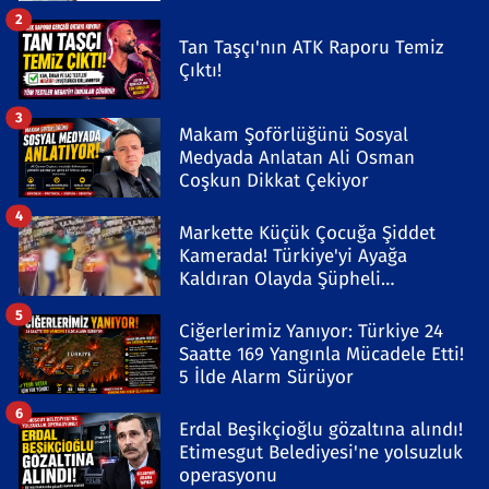
2
Tan Taşçı'nın ATK Raporu Temiz
Çıktı!
3
Makam Şoförlüğünü Sosyal
Medyada Anlatan Ali Osman
Coşkun Dikkat Çekiyor
4
Markette Küçük Çocuğa Şiddet
Kamerada! Türkiye'yi Ayağa
Kaldıran Olayda Şüpheli
Gözaltında
5
Ciğerlerimiz Yanıyor: Türkiye 24
Saatte 169 Yangınla Mücadele Etti!
5 İlde Alarm Sürüyor
6
Erdal Beşikçioğlu gözaltına alındı!
Etimesgut Belediyesi'ne yolsuzluk
operasyonu