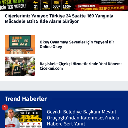
Ciğerlerimiz Yanıyor: Türkiye 24 Saatte 169 Yangınla
Mücadele Etti! 5 İlde Alarm Sürüyor
Okey Oynamayı Sevenler İçin Yepyeni Bir
Online Okey
Başiskele Çiçekçi Hizmetlerinde Yeni Dönem:
Cicekmi.com
Trend Haberler
1
Geyikli Belediye Başkanı Mevlüt
Oruçoğlu'ndan Kaleninsesi'ndeki
Habere Sert Yanıt