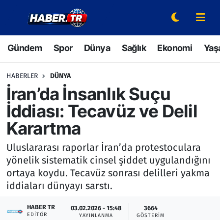
Gündem
Hava Durumu
Gündem
Spor
Dünya
Sağlık
Ekonomi
Yaş
Spor
Trafik Durumu
HABERLER
DÜNYA
Dünya
Süper Lig Puan Durumu ve Fikstür
İran’da İnsanlık Suçu
İddiası: Tecavüz ve Delil
Sağlık
Tüm Manşetler
Karartma
Ekonomi
Son Dakika Haberleri
Uluslararası raporlar İran’da protestoculara
yönelik sistematik cinsel şiddet uygulandığını
Yaşam
Haber Arşivi
ortaya koydu. Tecavüz sonrası delilleri yakma
iddiaları dünyayı sarstı.
Hava Durumu
HABER TR
03.02.2026 - 15:48
3664
Bilim ve Teknoloji
EDITÖR
YAYINLANMA
GÖSTERIM