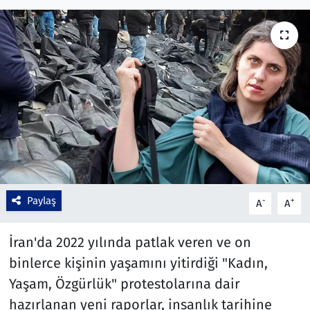
Çevre & Doğa
Eğitim
Turizm
Yerel
Paylaş
-
+
A
A
İran'da 2022 yılında patlak veren ve on
binlerce kişinin yaşamını yitirdiği "Kadın,
Yaşam, Özgürlük" protestolarına dair
hazırlanan yeni raporlar, insanlık tarihine