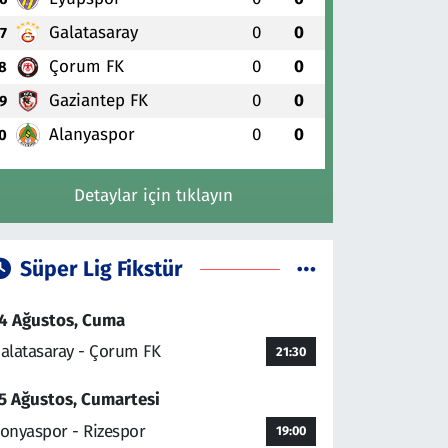
Galatasaray
0
0
7
Çorum FK
0
0
8
Gaziantep FK
0
0
9
Alanyaspor
0
0
0
Detaylar için tıklayın
Süper Lig Fikstür
4 Ağustos, Cuma
alatasaray - Çorum FK
21:30
5 Ağustos, Cumartesi
onyaspor - Rizespor
19:00