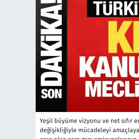
Çevre & Doğa
Eğitim
Turizm
Yerel
Yeşil büyüme vizyonu ve net sıfır 
değişikliğiyle mücadeleyi amaçlaya