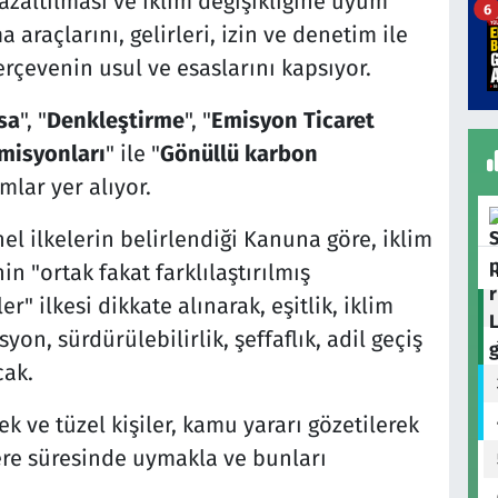
azaltılması ve iklim değişikliğine uyum
6
 araçlarını, gelirleri, izin ve denetim ile
erçevenin usul ve esaslarını kapsıyor.
asa
", "
Denkleştirme
", "
Emisyon Ticaret
misyonları
" ile "
Gönüllü karbon
ımlar yer alıyor.
el ilkelerin belirlendiği Kanuna göre, iklim
in "ortak fakat farklılaştırılmış
r" ilkesi dikkate alınarak, eşitlik, iklim
asyon, sürdürülebilirlik, şeffaflık, adil geçiş
cak.
k ve tüzel kişiler, kamu yararı gözetilerek
ere süresinde uymakla ve bunları