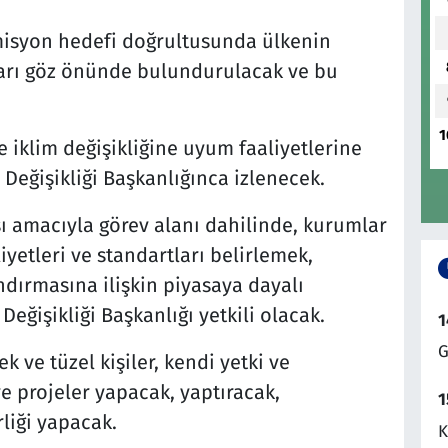
emisyon hedefi doğrultusunda ülkenin
ları göz önünde bulundurulacak ve bu
1
e iklim değişikliğine uyum faaliyetlerine
m Değişikliği Başkanlığınca izlenecek.
sı amacıyla görev alanı dahilinde, kurumlar
yetleri ve standartları belirlemek,
ndırmasına ilişkin piyasaya dayalı
ğişikliği Başkanlığı yetkili olacak.
1
G
 ve tüzel kişiler, kendi yetki ve
e projeler yapacak, yaptıracak,
1
liği yapacak.
K