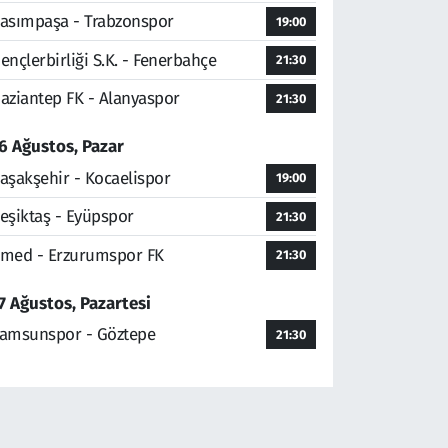
asımpaşa - Trabzonspor
19:00
ençlerbirliği S.K. - Fenerbahçe
21:30
aziantep FK - Alanyaspor
21:30
6 Ağustos, Pazar
aşakşehir - Kocaelispor
19:00
eşiktaş - Eyüpspor
21:30
med - Erzurumspor FK
21:30
7 Ağustos, Pazartesi
amsunspor - Göztepe
21:30