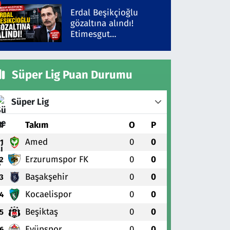
Erdal Beşikçioğlu
gözaltına alındı!
Etimesgut
Belediyesi'ne yolsuzluk
operasyonu
Süper Lig Puan Durumu
Süper Lig
#
Takım
O
P
Amed
0
0
1
Erzurumspor FK
0
0
2
Başakşehir
0
0
3
Kocaelispor
0
0
4
Beşiktaş
0
0
5
Eyüpspor
0
0
6