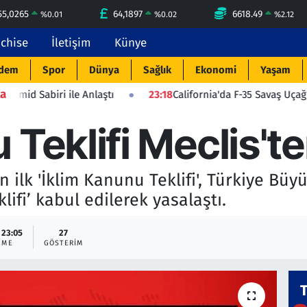
55,0265
64,1897
6618.49
%
0.01
%
0.02
%
2.12
nchise
İletişim
Künye
dem
Spor
Dünya
Sağlık
Ekonomi
Yaşam
a
ile Anlaştı
23:18
California'da F-35 Savaş Uçağı Düştü: Pilot
 Teklifi Meclis'te
n ilk 'İklim Kanunu Teklifi', Türkiye Büy
ifi’ kabul edilerek yasalaştı.
 23:05
27
EME
GÖSTERIM