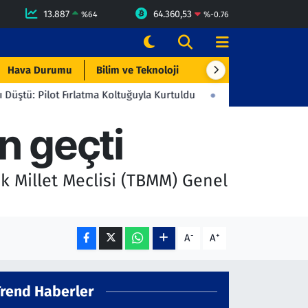
13.887
64.360,53
%
64
%
-0.76
Hava Durumu
Bilim ve Teknoloji
Çevre & Doğa
Eği
 Fırlatma Koltuğuyla Kurtuldu
23:06
Beşiktaş'tan Gençlerbirliğ
n geçti
ük Millet Meclisi (TBMM) Genel
-
+
A
A
Trend Haberler