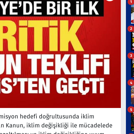
1
2
3
4
5
emisyon hedefi doğrultusunda iklim
n Kanun, iklim değişikliği ile mücadelede