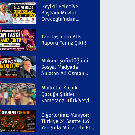
Geyikli Belediye
Başkanı Mevlüt
Oruçoğlu'ndan
Kaleninsesi'ndeki
Habere Sert Yanıt
Tan Taşçı'nın ATK
Raporu Temiz Çıktı!
Makam Şoförlüğünü
Sosyal Medyada
Anlatan Ali Osman
Coşkun Dikkat Çekiyor
Markette Küçük
Çocuğa Şiddet
Kamerada! Türkiye'yi
Ayağa Kaldıran Olayda
Şüpheli Gözaltında
Ciğerlerimiz Yanıyor:
Türkiye 24 Saatte 169
Yangınla Mücadele Etti!
5 İlde Alarm Sürüyor