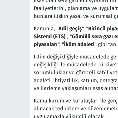
esas olan sera gazı emisyonlarının 
faaliyetlerini, planlama ve uygulama
bunlara ilişkin yasal ve kurumsal ç
Kanunla, "
Adil geçiş
", "
Birincil piy
Sistemi (ETS)
", "
Gömülü sera gazı e
piyasaları
", "
İklim adaleti
" gibi tan
İklim değişikliğiyle mücadelede gen
değişikliği ile mücadelede Türkiye'n
sorumluluklar ve göreceli kabiliyetle
adaleti, ihtiyatlılık, katılım, entegr
ve ilerleme yaklaşımları esas alına
Kamu kurum ve kuruluşları ile gerçe
alınacak tedbirlere ve düzenlemel
uygulamakla yükümlü olacak.