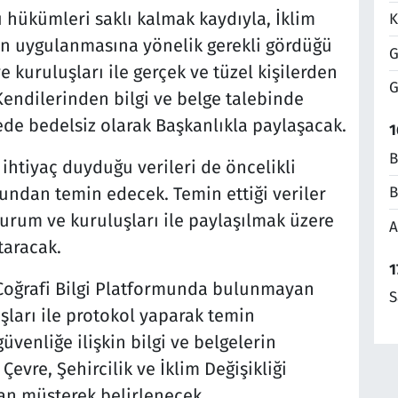
 hükümleri saklı kalmak kaydıyla, İklim
K
in uygulanmasına yönelik gerekli gördüğü
G
e kuruluşları ile gerçek ve tüzel kişilerden
G
Kendilerinden bilgi ve belge talebinde
ede bedelsiz olarak Başkanlıkla paylaşacak.
1
B
n ihtiyaç duyduğu verileri de öncelikli
B
mundan temin edecek. Temin ettiği veriler
 kurum ve kuruluşları ile paylaşılmak üzere
A
taracak.
1
l Coğrafi Bilgi Platformunda bulunmayan
S
uşları ile protokol yaparak temin
üvenliğe ilişkin bilgi ve belgelerin
Çevre, Şehircilik ve İklim Değişikliği
ndan müşterek belirlenecek.