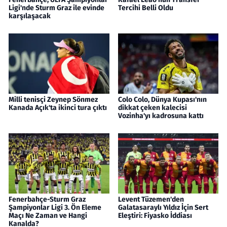
Ligi'nde Sturm Graz ile evinde
Tercihi Belli Oldu
karşılaşacak
Milli tenisçi Zeynep Sönmez
Colo Colo, Dünya Kupası'nın
Kanada Açık'ta ikinci tura çıktı
dikkat çeken kalecisi
Vozinha'yı kadrosuna kattı
Fenerbahçe-Sturm Graz
Levent Tüzemen'den
Şampiyonlar Ligi 3. Ön Eleme
Galatasaraylı Yıldız İçin Sert
Maçı Ne Zaman ve Hangi
Eleştiri: Fiyasko İddiası
Kanalda?