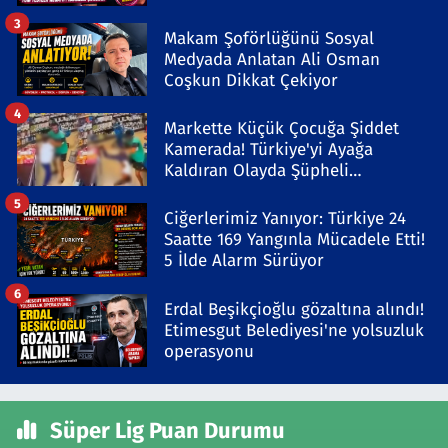
3
Makam Şoförlüğünü Sosyal
Medyada Anlatan Ali Osman
Coşkun Dikkat Çekiyor
4
Markette Küçük Çocuğa Şiddet
Kamerada! Türkiye'yi Ayağa
Kaldıran Olayda Şüpheli
Gözaltında
5
Ciğerlerimiz Yanıyor: Türkiye 24
Saatte 169 Yangınla Mücadele Etti!
5 İlde Alarm Sürüyor
6
Erdal Beşikçioğlu gözaltına alındı!
Etimesgut Belediyesi'ne yolsuzluk
operasyonu
Süper Lig Puan Durumu