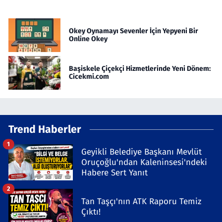
Okey Oynamayı Sevenler İçin Yepyeni Bir
Online Okey
Başiskele Çiçekçi Hizmetlerinde Yeni Dönem:
Cicekmi.com
Trend Haberler
1
Geyikli Belediye Başkanı Mevlüt
Oruçoğlu'ndan Kaleninsesi'ndeki
Habere Sert Yanıt
2
Tan Taşçı'nın ATK Raporu Temiz
Çıktı!