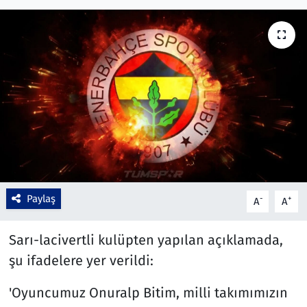
Çevre & Doğa
Eğitim
Turizm
Yerel
Paylaş
-
+
A
A
Sarı-lacivertli kulüpten yapılan açıklamada,
şu ifadelere yer verildi:
'Oyuncumuz Onuralp Bitim, milli takımımızın