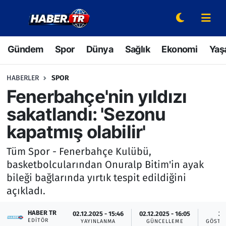
Gündem
Hava Durumu
Gündem
Spor
Dünya
Sağlık
Ekonomi
Yaş
Spor
Trafik Durumu
HABERLER
SPOR
Dünya
Süper Lig Puan Durumu ve Fikstür
Fenerbahçe'nin yıldızı
sakatlandı: 'Sezonu
Sağlık
Tüm Manşetler
kapatmış olabilir'
Ekonomi
Son Dakika Haberleri
Tüm Spor - Fenerbahçe Kulübü,
basketbolcularından Onuralp Bitim'in ayak
Yaşam
Haber Arşivi
bileği bağlarında yırtık tespit edildiğini
açıkladı.
Hava Durumu
HABER TR
02.12.2025 - 15:46
02.12.2025 - 16:05
3
Bilim ve Teknoloji
EDITÖR
YAYINLANMA
GÜNCELLEME
GÖSTE