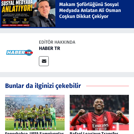
Makam Şoförlüğünü Sosyal
Medyada Anlatan Ali Osman
Coşkun Dikkat Çekiyor
EDITÖR HAKKINDA
HABER TR
Bunlar da ilginizi çekebilir
Fenerbahçe, UEFA Şampiyonlar
Rafael Leao'nun Transfer