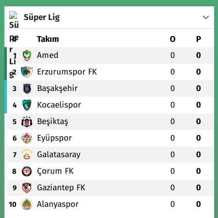
Süper Lig
#
Takım
O
P
Amed
0
0
1
Erzurumspor FK
0
0
2
Başakşehir
0
0
3
Kocaelispor
0
0
4
Beşiktaş
0
0
5
Eyüpspor
0
0
6
Galatasaray
0
0
7
Çorum FK
0
0
8
Gaziantep FK
0
0
9
Alanyaspor
0
0
10