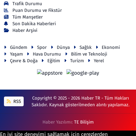
Trafik Durumu
Puan Durumu ve Fikstür
Tüm Manşetler
Son Dakika Haberleri
Haber Arşivi
Gündem
Spor
Dünya
Sağlık
Ekonomi
Yaşam
Hava Durumu
Bilim ve Teknoloji
Çevre & Doğa
Eğitim
Turizm
Yerel
Copyright © 2025 - 2026 Haber TR - Tüm Hakları
RSS
Saklıdır. Kaynak gösterilmeden alıntı yapılamaz.
Haber Yazılımı:
TE Bilişim
En iyi site deneyimi sağlamak için çerezlerden