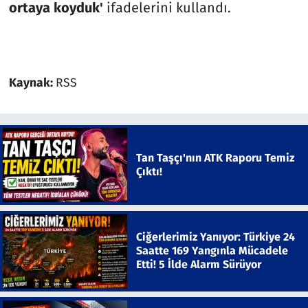
ortaya koyduk'
ifadelerini kullandı.
Kaynak:
RSS
Tan Taşçı'nın ATK Raporu Temiz
Çıktı!
Ciğerlerimiz Yanıyor: Türkiye 24
Saatte 169 Yangınla Mücadele
Etti! 5 İlde Alarm Sürüyor