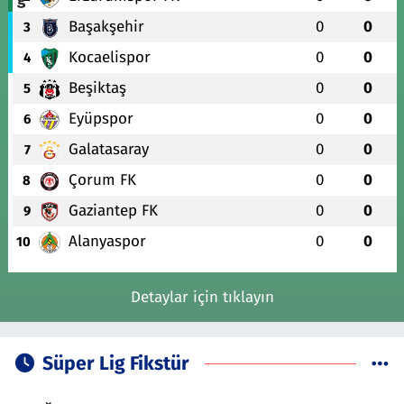
Başakşehir
0
0
3
Kocaelispor
0
0
4
Beşiktaş
0
0
5
Eyüpspor
0
0
6
Galatasaray
0
0
7
Çorum FK
0
0
8
Gaziantep FK
0
0
9
Alanyaspor
0
0
10
Detaylar için tıklayın
Süper Lig Fikstür