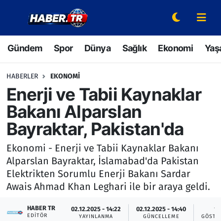
Gündem
Hava Durumu
Gündem
Spor
Dünya
Sağlık
Ekonomi
Yaş
Spor
Trafik Durumu
HABERLER
EKONOMI
Dünya
Süper Lig Puan Durumu ve Fikstür
Enerji ve Tabii Kaynaklar
Bakanı Alparslan
Sağlık
Tüm Manşetler
Bayraktar, Pakistan'da
Ekonomi
Son Dakika Haberleri
Ekonomi - Enerji ve Tabii Kaynaklar Bakanı
Alparslan Bayraktar, İslamabad'da Pakistan
Yaşam
Haber Arşivi
Elektrikten Sorumlu Enerji Bakanı Sardar
Awais Ahmad Khan Leghari ile bir araya geldi.
Hava Durumu
HABER TR
02.12.2025 - 14:22
02.12.2025 - 14:40
1
Bilim ve Teknoloji
EDITÖR
YAYINLANMA
GÜNCELLEME
GÖSTE