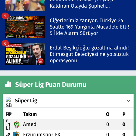
Kaldıran Olayda Şüpheli
Gözaltında
5
Ciğerlerimiz Yanıyor: Türkiye 24
Saatte 169 Yangınla Mücadele Etti!
5 İlde Alarm Sürüyor
6
Erdal Beşikçioğlu gözaltına alındı!
Etimesgut Belediyesi'ne yolsuzluk
operasyonu
Süper Lig Puan Durumu
Süper Lig
#
Takım
O
P
Amed
0
0
1
Erzurumspor FK
0
0
2