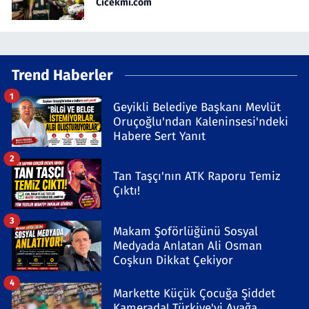
Cicekmi.com
Trend Haberler
1
Geyikli Belediye Başkanı Mevlüt
Oruçoğlu'ndan Kaleninsesi'ndeki
Habere Sert Yanıt
2
Tan Taşçı'nın ATK Raporu Temiz
Çıktı!
3
Makam Şoförlüğünü Sosyal
Medyada Anlatan Ali Osman
Coşkun Dikkat Çekiyor
4
Markette Küçük Çocuğa Şiddet
Kamerada! Türkiye'yi Ayağa