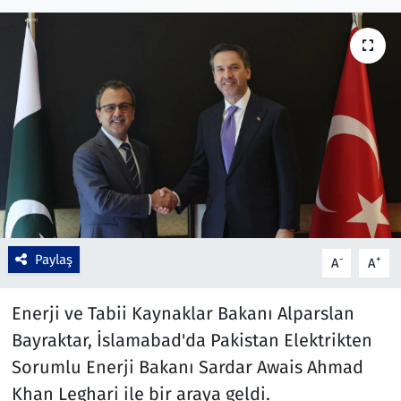
Çevre & Doğa
Eğitim
Turizm
Yerel
Paylaş
-
+
A
A
Enerji ve Tabii Kaynaklar Bakanı Alparslan
Bayraktar, İslamabad'da Pakistan Elektrikten
Sorumlu Enerji Bakanı Sardar Awais Ahmad
Khan Leghari ile bir araya geldi.