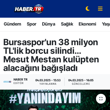
Gündem
Hava Durumu
Gündem
Spor
Dünya
Sağlık
Ekonomi
Yaş
Spor
Trafik Durumu
Bursaspor'un 38 milyon
Dünya
Süper Lig Puan Durumu ve Fikstür
TL'lik borcu silindi...
Sağlık
Tüm Manşetler
Mesut Mestan kulüpten
alacağını bağışladı
Ekonomi
Son Dakika Haberleri
HABER TR
04.03.2025 - 15:53
04.03.2025 - 16:05
Yaşam
Haber Arşivi
EDITÖR
YAYINLANMA
GÜNCELLEME
Hava Durumu
Bilim ve Teknoloji