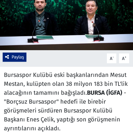
Çevre & Doğa
Eğitim
Turizm
Yerel
Paylaş
-
+
A
A
Bursaspor Kulübü eski başkanlarından Mesut
Mestan, kulüpten olan 38 milyon 183 bin TL'lik
alacağının tamamını bağışladı.
BURSA (İGFA)
-
"Borçsuz Bursaspor" hedefi ile birebir
görüşmeleri sürdüren Bursaspor Kulübü
Başkanı Enes Çelik, yaptığı son görüşmenin
ayrıntılarını açıkladı.