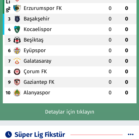
Erzurumspor FK
0
0
2
Başakşehir
0
0
3
Kocaelispor
0
0
4
Beşiktaş
0
0
5
Eyüpspor
0
0
6
Galatasaray
0
0
7
Çorum FK
0
0
8
Gaziantep FK
0
0
9
Alanyaspor
0
0
10
Detaylar için tıklayın
Süper Lig Fikstür