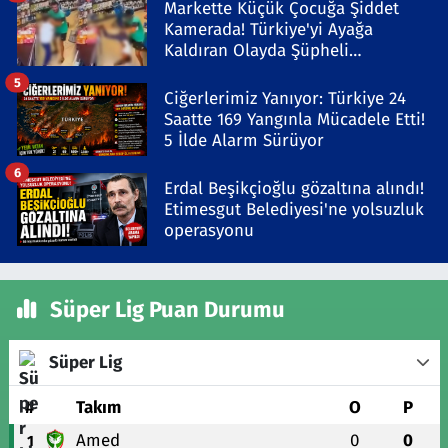
Markette Küçük Çocuğa Şiddet
Kamerada! Türkiye'yi Ayağa
Kaldıran Olayda Şüpheli
Gözaltında
5
Ciğerlerimiz Yanıyor: Türkiye 24
Saatte 169 Yangınla Mücadele Etti!
5 İlde Alarm Sürüyor
6
Erdal Beşikçioğlu gözaltına alındı!
Etimesgut Belediyesi'ne yolsuzluk
operasyonu
Süper Lig Puan Durumu
Süper Lig
#
Takım
O
P
Amed
0
0
1