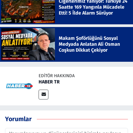
Ciğerlerimiz Yanıyor: Türkiye 24
Saatte 169 Yangınla Mücadele
Etti! 5 İlde Alarm Sürüyor
Makam Şoförlüğünü Sosyal
Medyada Anlatan Ali Osman
Coşkun Dikkat Çekiyor
EDITÖR HAKKINDA
HABER TR
Yorumlar