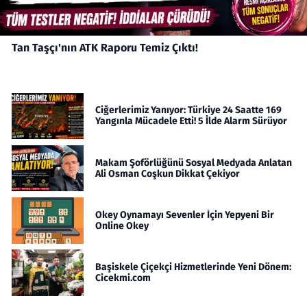
Tan Taşçı'nın ATK Raporu Temiz Çıktı!
Ciğerlerimiz Yanıyor: Türkiye 24 Saatte 169
Yangınla Mücadele Etti! 5 İlde Alarm Sürüyor
Makam Şoförlüğünü Sosyal Medyada Anlatan
Ali Osman Coşkun Dikkat Çekiyor
Okey Oynamayı Sevenler İçin Yepyeni Bir
Online Okey
Başiskele Çiçekçi Hizmetlerinde Yeni Dönem:
Cicekmi.com