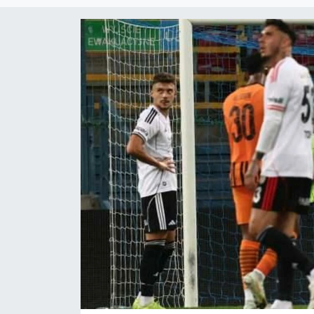
Çevre & Doğa
Eğitim
Turizm
Yerel