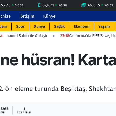
55,2510
64,4811
6660.55
%
0.32
%
0.38
%
0.03
nchise
İletişim
Künye
dem
Spor
Dünya
Sağlık
Ekonomi
Yaşam
a
i ile Anlaştı
23:18
California'da F-35 Savaş Uçağı Düştü: Pil
ne hüsran! Kartal
2. ön eleme turunda Beşiktaş, Shakhta
 22:55
1
EME
GÖSTERIM