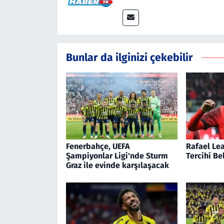
Bunlar da ilginizi çekebilir
Fenerbahçe, UEFA
Rafael Le
Şampiyonlar Ligi'nde Sturm
Tercihi Be
Graz ile evinde karşılaşacak