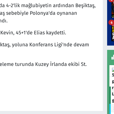
da 4-2'lik mağlubiyetin ardından Beşiktaş,
avaş sebebiyle Polonya'da oynanan
ndı.
6
Kevin, 45+1'de Elias kaydetti.
iktaş, yoluna Konferans Ligi'nde devam
 eleme turunda Kuzey İrlanda ekibi St.