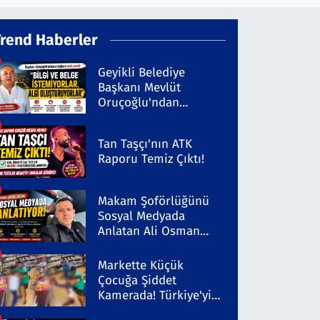
Trend Haberler
Geyikli Belediye
Başkanı Mevlüt
Oruçoğlu'ndan
Kaleninsesi'ndeki
Habere Sert Yanıt
Tan Taşçı'nın ATK
Raporu Temiz Çıktı!
Makam Şoförlüğünü
Sosyal Medyada
Anlatan Ali Osman
Coşkun Dikkat Çekiyor
Markette Küçük
Çocuğa Şiddet
Kamerada! Türkiye'yi
Ayağa Kaldıran Olayda