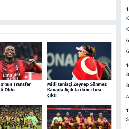
1
K
K
G
G
1
B
ao'nun Transfer
Milli tenisçi Zeynep Sönmez
B
lli Oldu
Kanada Açık'ta ikinci tura
çıktı
A
1
S