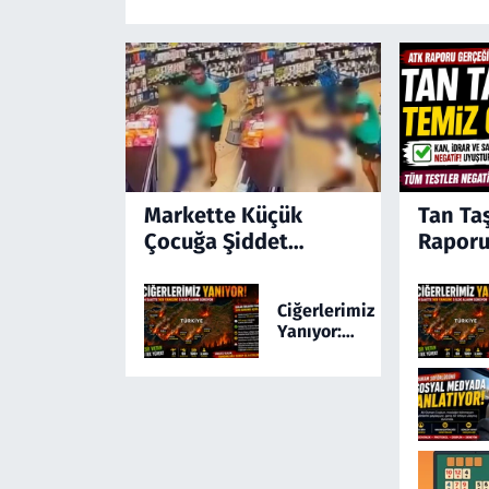
Markette Küçük
Tan Ta
Çocuğa Şiddet
Raporu
Kamerada! Türkiye'yi
Ayağa Kaldıran
Ciğerlerimiz
Olayda Şüpheli
Yanıyor:
Gözaltında
Türkiye 24
Saatte 169
Yangınla
Mücadele
Etti! 5 İlde
Alarm
Sürüyor