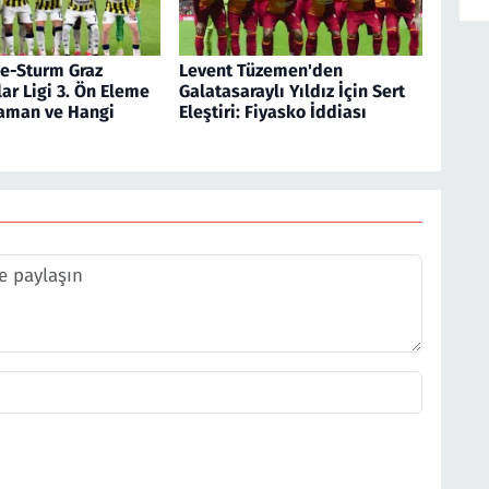
e-Sturm Graz
Levent Tüzemen'den
r Ligi 3. Ön Eleme
Galatasaraylı Yıldız İçin Sert
aman ve Hangi
Eleştiri: Fiyasko İddiası