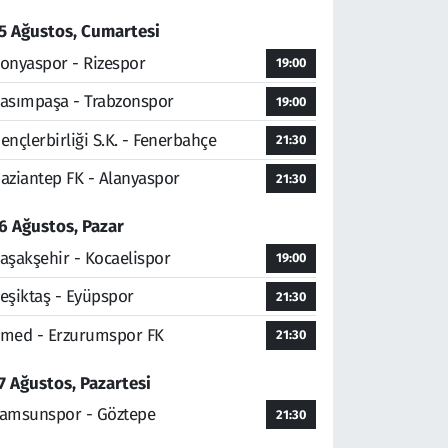
5 Ağustos, Cumartesi
onyaspor - Rizespor
19:00
asımpaşa - Trabzonspor
19:00
ençlerbirliği S.K. - Fenerbahçe
21:30
aziantep FK - Alanyaspor
21:30
6 Ağustos, Pazar
aşakşehir - Kocaelispor
19:00
eşiktaş - Eyüpspor
21:30
med - Erzurumspor FK
21:30
7 Ağustos, Pazartesi
amsunspor - Göztepe
21:30