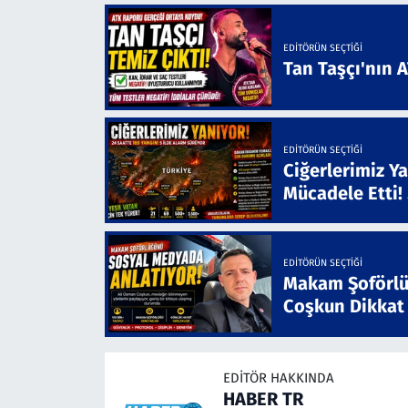
EDITÖRÜN SEÇTIĞI
Tan Taşçı'nın 
EDITÖRÜN SEÇTIĞI
Ciğerlerimiz Ya
Mücadele Etti!
EDITÖRÜN SEÇTIĞI
Makam Şoförlü
Coşkun Dikkat
EDITÖR HAKKINDA
HABER TR