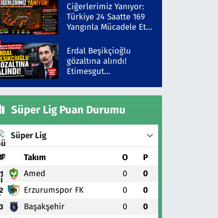
Şüpheli Gözaltında
Ciğerlerimiz Yanıyor:
Türkiye 24 Saatte 169
Yangınla Mücadele Etti!
5 İlde Alarm Sürüyor
Erdal Beşikçioğlu
gözaltına alındı!
Etimesgut
Belediyesi'ne yolsuzluk
operasyonu
Süper Lig Puan Durumu
Süper Lig
#
Takım
O
P
Amed
0
0
1
Erzurumspor FK
0
0
2
Başakşehir
0
0
3