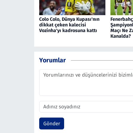
Colo Colo, Dünya Kupası'nın
Fenerbahç
dikkat çeken kalecisi
Şampiyonla
Vozinha'yı kadrosuna kattı
Maçı Ne Z
Kanalda?
Yorumlar
Gönder