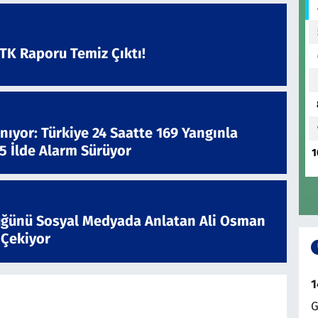
ATK Raporu Temiz Çıktı!
nıyor: Türkiye 24 Saatte 169 Yangınla
 5 İlde Alarm Sürüyor
1
ğünü Sosyal Medyada Anlatan Ali Osman
 Çekiyor
1
G