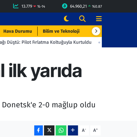
13.779
64.960,21
%
-14
%
0.87
Hava Durumu
Bilim ve Teknoloji
Çevre & Doğa
Eği
ot Fırlatma Koltuğuyla Kurtuldu
23:06
Beşiktaş'tan Gençlerbirl
 ilk yarıda
r Donetsk'e 2-0 mağlup oldu
-
+
A
A