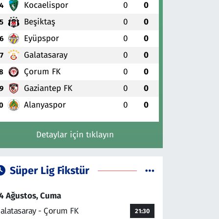
Kocaelispor
0
0
4
Beşiktaş
0
0
5
Eyüpspor
0
0
6
Galatasaray
0
0
7
Çorum FK
0
0
8
Gaziantep FK
0
0
9
Alanyaspor
0
0
0
Detaylar için tıklayın
Süper Lig Fikstür
4 Ağustos, Cuma
alatasaray - Çorum FK
21:30