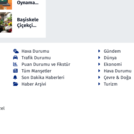
Osman
Oynamayı
Coşkun
Sevenler
Dikkat
İçin
Çekiyor
Yepyeni
Başiskele
Bir Online
Çiçekçi
Okey
Hizmetlerinde
Yeni Dönem:
Cicekmi.com
Hava Durumu
Gündem
Trafik Durumu
Dünya
Puan Durumu ve Fikstür
Ekonomi
Tüm Manşetler
Hava Durumu
Son Dakika Haberleri
Çevre & Doğa
Haber Arşivi
Turizm
zel