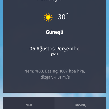
Çevre & Doğa
°
30
Eğitim
Güneşli
Turizm
Yerel
06 Ağustos Perşembe
17:15
Nem: %38, Basınç: 1009 hpa hPa,
Rüzgar: 4.81 m/s
NEM
BASINÇ