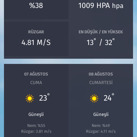
%38
1009 HPA
hpa
RÜZGAR
EN DÜŞÜK / EN YÜKSEK
°
°
4.81 M/S
13
/ 32
07 AĞUSTOS
08 AĞUSTOS
CUMA
CUMARTESI
°
°
23
24
Güneşli
Güneşli
Nem: %55
Nem: %49
Rüzgar: 3.81 m/s
Rüzgar: 4.11 m/s