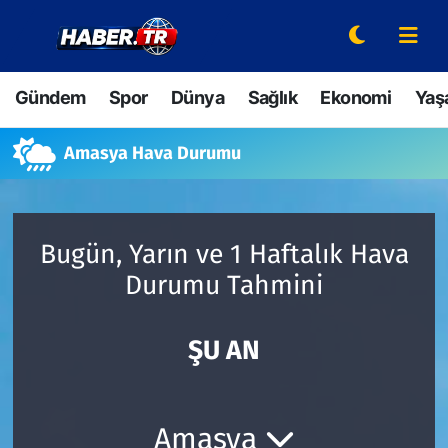
Gündem
Hava Durumu
Gündem
Spor
Dünya
Sağlık
Ekonomi
Yaş
Spor
Trafik Durumu
Amasya Hava Durumu
Dünya
Süper Lig Puan Durumu ve Fikstür
Sağlık
Tüm Manşetler
Bugün, Yarın ve 1 Haftalık Hava
Durumu Tahmini
Ekonomi
Son Dakika Haberleri
Yaşam
Haber Arşivi
ŞU AN
Hava Durumu
Amasya
Bilim ve Teknoloji