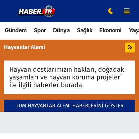
Gündem
Hava Durumu
Gündem
Spor
Dünya
Sağlık
Ekonomi
Yaş
Spor
Trafik Durumu
Hayvanlar Alemi
Dünya
Süper Lig Puan Durumu ve Fikstür
Hayvan dostlarımızın hakları, doğadaki
Sağlık
Tüm Manşetler
yaşamları ve hayvan koruma projeleri
ile ilgili haberler burada.
Ekonomi
Son Dakika Haberleri
Yaşam
Haber Arşivi
TÜM HAYVANLAR ALEMI HABERLERINI GÖSTER
Hava Durumu
Bilim ve Teknoloji