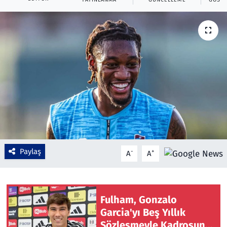
Çevre & Doğa
Eğitim
Turizm
Yerel
Paylaş
-
+
A
A
Fulham, Gonzalo
Garcia'yı Beş Yıllık
Sözleşmeyle Kadrosuna