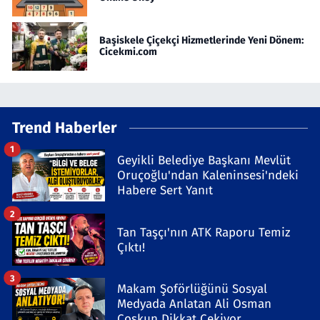
Başiskele Çiçekçi Hizmetlerinde Yeni Dönem:
Cicekmi.com
Trend Haberler
1
Geyikli Belediye Başkanı Mevlüt
Oruçoğlu'ndan Kaleninsesi'ndeki
Habere Sert Yanıt
2
Tan Taşçı'nın ATK Raporu Temiz
Çıktı!
3
Makam Şoförlüğünü Sosyal
Medyada Anlatan Ali Osman
Coşkun Dikkat Çekiyor