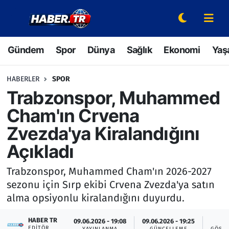
Gündem
Hava Durumu
Gündem
Spor
Dünya
Sağlık
Ekonomi
Yaş
Spor
Trafik Durumu
HABERLER
SPOR
Dünya
Süper Lig Puan Durumu ve Fikstür
Trabzonspor, Muhammed
Cham'ın Crvena
Sağlık
Tüm Manşetler
Zvezda'ya Kiralandığını
Ekonomi
Son Dakika Haberleri
Açıkladı
Yaşam
Haber Arşivi
Trabzonspor, Muhammed Cham'ın 2026-2027
sezonu için Sırp ekibi Crvena Zvezda'ya satın
Hava Durumu
alma opsiyonlu kiralandığını duyurdu.
Bilim ve Teknoloji
HABER TR
09.06.2026 - 19:08
09.06.2026 - 19:25
2
EDITÖR
YAYINLANMA
GÜNCELLEME
GÖSTE